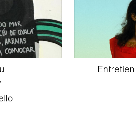
du
Entretien
,
ello