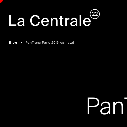
Blog
PanTrans Paris 2019, carnaval
Pan