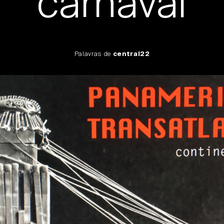
carnaval
Palavras de
central22