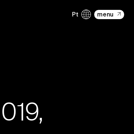
Pt
menu
019,