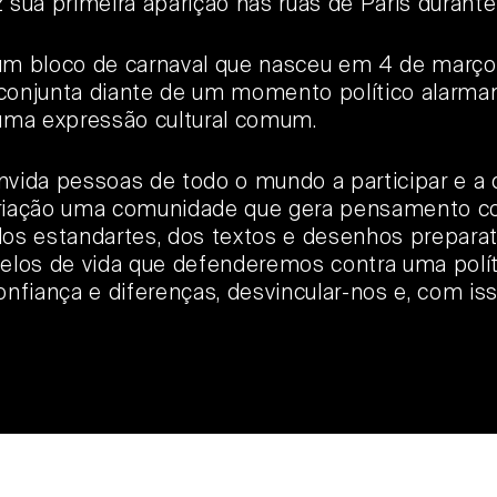
 sua primeira aparição nas ruas de Paris durante
um bloco de carnaval que nasceu em 4 de março 
conjunta diante de um momento político alarman
 uma expressão cultural comum.
vida pessoas de todo o mundo a participar e a c
criação uma comunidade que gera pensamento co
dos estandartes, dos textos e desenhos preparat
os de vida que defenderemos contra uma políti
onfiança e diferenças, desvincular-nos e, com is