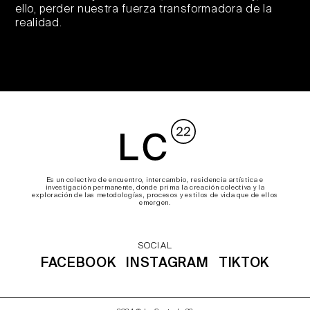
ello, perder nuestra fuerza transformadora de la
realidad.
Es un colectivo de encuentro, intercambio, residencia artística e
investigación permanente, donde prima la creación colectiva y la
exploración de las metodologías, procesos y estilos de vida que de ellos
emergen.
SOCIAL
FACEBOOK
INSTAGRAM
TIKTOK