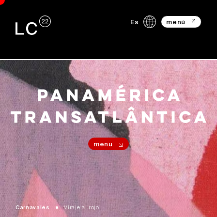
Es
menú
menu
Carnavales
Viraje al rojo