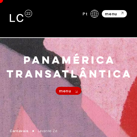
Pt
menu
menu
Carnavais
Levante-Zé