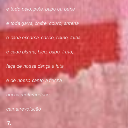
e todo pelo, pata, papo ou pena
e toda garra, chifre, couro, antena
e cada escama, casco, caule, folha
e cada pluma, bico, bago, fruto,
faça de nossa dança a luta
e de nosso canto a flecha
nossa metamorfose
carnarrevolução
7.