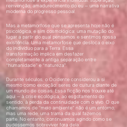
reinvenção, amadurecimento do eu — uma narrativa
moderna do progresso pessoal.
Mas a metamorfose que se apresenta hoje não é
psicológica, e sim cosmológica: uma mutação do
lugar a partir do qual pensamos e sentimos nossa
existência. Uma metamorfose que desloca o eixo
do indivíduo para a Terra. Essa
transformação implica em desfazer
completamente a antiga separação entre
“humanidade” e “natureza”.
Durante séculos, o Ocidente considerou a si
mesmo como exceção: seres de cultura diante de
um mundo de coisas. Essa ficção nos trouxe até
aqui — à crise ecológica, ao esgotamento do
sentido, à perda da continuidade com o vivo. O que
chamamos de “meio ambiente” não é um entorno,
mas uma rede, uma trama da qual fazemos
parte. No entanto, continuamos agindo como se
pudéssemos sobreviver fora dela.