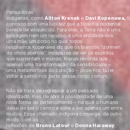
Pensadores
indígenas, como
Ailton
Krenak
e
Davi
Kopenawa
,
f
conosco com uma lucidez que a filosofia ocidental
parece ter esquecido. Para eles, a Terra não é uma
paisagem nem um recurso: é uma entidade viva,
uma mãe, um corpo no qual todos
respiramos.Kopenawa diz que os brancos “dormem
de olhos abertos”, incapazes de ver os espíritos
que sustentam o mundo. Krenak recorda que
apenas uma transformação da sensibilidade —
uma metamorfose do coração — pode nos fazer
voltar a sentir-nos parte desse corpo comum.
Não se trata de regressar a um passado
idealizado, mas de abrir a possibilidade de uma
nova forma de pertencimento — na qual o humano
deixe de ser o centro e volte a ser apenas um entre
muitos. Esse chamado indígena converge, de outro
modo, com as
reflexões de
Bruno
Latour
e
Donna
Haraway
,