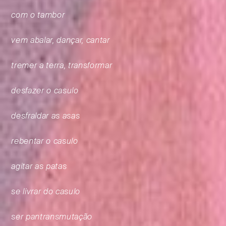
com o tambor
vem abalar, dançar, cantar
tremer a terra, transformar
desfazer o casulo
desfraldar as asas
rebentar o casulo
agitar as patas
se livrar do casulo
ser pantransmutação