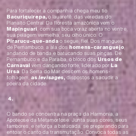
Para fortalecer a companhia chega meu tio
Bacuriquirepa,
o Iauaretê, das veredas do
Planalto Central. Da floresta amazônica vem o
Mapinguari
, com sua boca voraz aberta no ventre,
sua pelagem vermelha, seu olho único. O
Pirarucu-que-anda
o segue, fiel. Dos mangues
de Pernambuco, a ala dos
homens-caranguejo
,
andando de banda e batucando suas pinças. De
Pernambuco e da Paraíba, o bloco dos
Ursos de
Carnaval
vem dançando forte, liderado por
La
Ursa
. Da Serra do Mar descem os homens-
folhagem,
as
levisages
,
dispostos a sacudir a
poeira da cidade.
4.
O bando se concentra na praça da Harmonia, a
Apoteose da Metamorfose. Junta suas cores, seus
tambores, e reforça a batucada, se preparando para
entoar o canto da transmutação. Convoca todas as