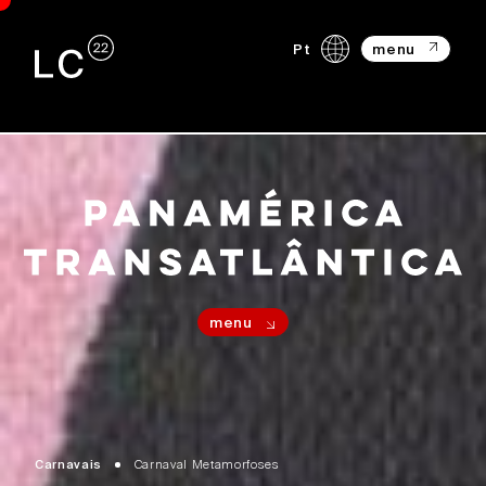
Pt
menu
menu
Carnavais
Carnaval Metamorfoses